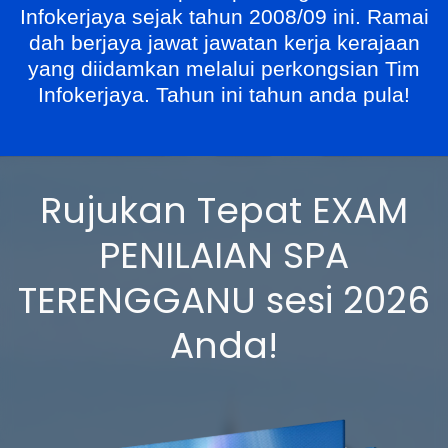
Infokerjaya sejak tahun 2008/09 ini. Ramai
dah berjaya jawat jawatan kerja kerajaan
yang diidamkan melalui perkongsian Tim
Infokerjaya. Tahun ini tahun anda pula!
Rujukan Tepat EXAM
PENILAIAN SPA
TERENGGANU sesi 2026
Anda!