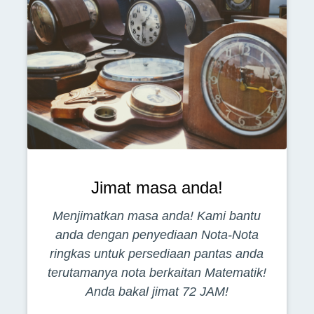
Jimat masa anda!
Menjimatkan masa anda! Kami bantu
anda dengan penyediaan Nota-Nota
ringkas untuk persediaan pantas anda
terutamanya nota berkaitan Matematik!
Anda bakal jimat 72 JAM!