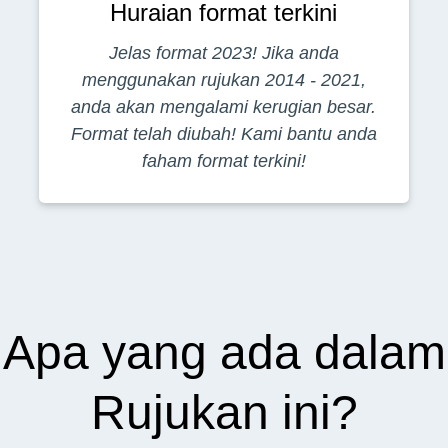
Huraian format terkini
Jelas format 2023! Jika anda
menggunakan rujukan 2014 - 2021,
anda akan mengalami kerugian besar.
Format telah diubah! Kami bantu anda
faham format terkini!
Apa yang ada dalam
Rujukan ini?