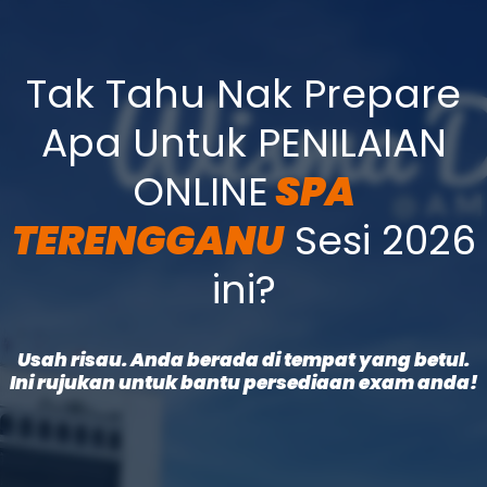
Tak Tahu Nak Prepare
Apa Untuk PENILAIAN
ONLINE
SPA
TERENGGANU
Sesi 2026
ini?
Usah risau. Anda berada di tempat yang betul.
Ini rujukan untuk bantu persediaan exam anda!