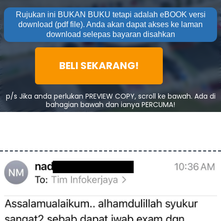
Rujukan ini BUKAN BUKU tetapi adalah eBOOK versi
download (pdf file). Anda akan dapat akses ke laman
download selepas bayaran disahkan
BELI SEKARANG!
p/s Jika anda perlukan PREVIEW COPY, scroll ke bawah. Ada di
bahagian bawah dan ianya PERCUMA!