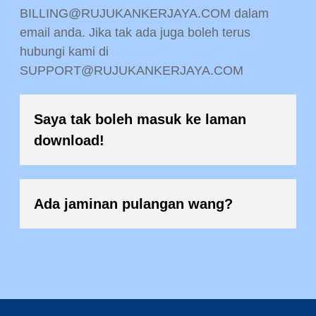
Expiry date 2 tahun hanya untuk akses ke laman
BILLING@RUJUKANKERJAYA.COM
dalam
download dan update percuma.
email anda. Jika tak ada juga boleh terus
hubungi kami di
SUPPORT@RUJUKANKERJAYA.COM
Saya tak boleh masuk ke laman
download!
Semak video tutorial yang kami berikan bersama
akses ke laman download. Kesilapan biasanya
Ada jaminan pulangan wang?
terjadi bila anda 'double-click' untuk copy
password. Anda kena buat perlahan-lahan
Jaminan pulangan wang diberikan dalam
seperti yang kami tunjukkan dalam video di
tempoh 24 JAM selepas tarikh exam anda
.
sana.
Ertinya, anda boleh minta wang dikembalikan
jika anda dah studi dan buat semua latihan dan
dapati ianya
LANGSUNG TIDAK MEMBANTU