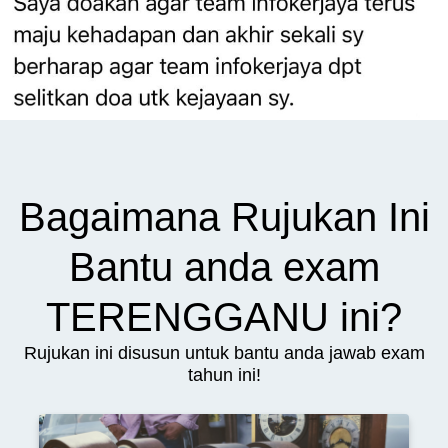
Bagaimana Rujukan Ini
Bantu anda exam
TERENGGANU ini?
Rujukan ini disusun untuk bantu anda jawab exam
tahun ini!