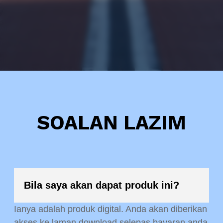
SOALAN LAZIM
Bila saya akan dapat produk ini?
Ianya adalah produk digital. Anda akan diberikan
akses ke laman download selepas bayaran anda