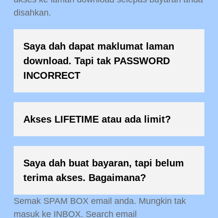
disahkan.
Saya dah dapat maklumat laman
download. Tapi tak PASSWORD
INCORRECT
Anda akan diberikan 2 password yang berbeza.
Password #1 untuk log masuk ke laman
Akses LIFETIME atau ada limit?
download. Password #2 untuk buka dokumen.
Password #2 ada di dalam laman download.
Belian anda di datangkan dengan akses ke
Lokasi di mana anda jumpa produk-produk untuk
laman download selama 2 tahun. Dalam tempoh
Saya dah buat bayaran, tapi belum
di download.
2 tahun anda tak perlu beli lagi rujukan ini kerana
terima akses. Bagaimana?
update (jika ada) akan diberikan percuma
sahaja. Dokumen yang anda dah download anda
Semak SPAM BOX email anda. Mungkin tak
boleh guna LIFETIME. Tak ada expiry date.
masuk ke INBOX. Search email