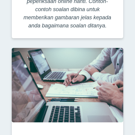
peperiksaan online nanti. Contoh-
contoh soalan dibina untuk
memberikan gambaran jelas kepada
anda bagaimana soalan ditanya.