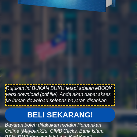
Rujukan ini BUKAN BUKU tetapi adalah eBOOK
versi download (pdf file). Anda akan dapat akses
ke laman download selepas bayaran disahkan
BELI SEKARANG!
Bayaran boleh dilakukan melalui Perbankan
Online (Maybank2u, CIMB Clicks, Bank Islam,